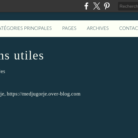
ATÉGORIES PRINCIPALES
PAGES
ARCHIVES
CONTAC
ns utiles
les
rje, https://medjugorje.over-blog.com