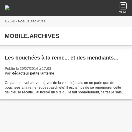
MENU
Accueil
» MOBILE.ARCHIVES
MOBILE.ARCHIVES
Les bouchées à la reine... et des mendiants...
Publié le 20/07/2014 à 17:03
Par
Rédacteur petite lanterne
On parle de vol-au-vent (avec de la volaille) mais on ne parle que de
bouchées à la reine (supeepaschtete) Il est temps de se remémorer cette
délicieuse recette. j'ai trouvé un site qui le fait honnêtement, certes je sais,
chacun à sa manière (ou plutôt...