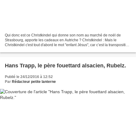
Qui donc est ce Christkindel qui donne son nom au marché de noël de
Strasbourg, apporte les cadeaux en Autriche ? Christkindel : Mais le
Christkindel c'est tout d'abord le mot "enfant Jésus", car c’est la transposition
de ce mot. Mais plus qu’un enfant...
Hans Trapp, le père fouettard alsacien, Rubelz.
Publié le 24/12/2016 à 12:52
Par
Rédacteur petite lanterne