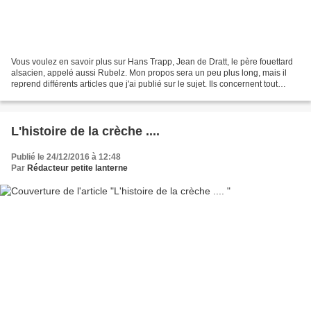
Vous voulez en savoir plus sur Hans Trapp, Jean de Dratt, le père fouettard
alsacien, appelé aussi Rubelz. Mon propos sera un peu plus long, mais il
reprend différents articles que j'ai publié sur le sujet. Ils concernent tout
d'abord Hans Trapp (Jean...
L'histoire de la crèche ....
Publié le 24/12/2016 à 12:48
Par
Rédacteur petite lanterne