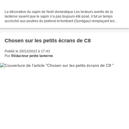
La décoration du sapin de Noël domestique Les lecteurs avertis de la
lanterne savent que le sapin n’a pas toujours été posé, il fut un temps
accroché aux poutres du plafond et tombant (Sundgau) remplaçant les
branches de jadis, mais pourriez-vous dater...
Chosen sur les petits écrans de C8
Publié le 20/12/2023 à 17:43
Par
Rédacteur petite lanterne