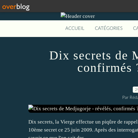
ACCUEIL
CATÉGORIES
C
Dix secrets de 
confirmés ?
2
Par Réda
Dix secrets, la Vierge effectue un piqûre de rappel 
10ème secret ce 25 juin 2009. Après des interrogatio
savoir ce que l'on sait des...